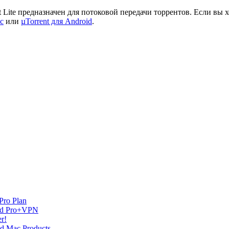
t Lite предназначен для потоковой передачи торрентов. Если вы 
ic
или
µTorrent для Android
.
Pro Plan
and Pro+VPN
r!
nd Mac Products