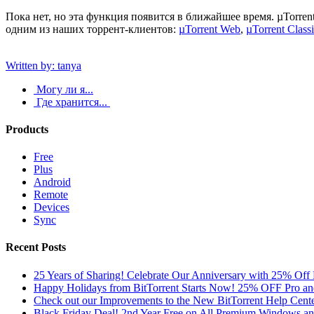
Пока нет, но эта функция появится в ближайшее время. µTorren
одним из наших торрент-клиентов:
µTorrent Web
,
µTorrent Class
Written by: tanya
Могу ли я...
Где хранится...
Products
Free
Plus
Android
Remote
Devices
Sync
Recent Posts
25 Years of Sharing! Celebrate Our Anniversary with 25% Off 
Happy Holidays from BitTorrent Starts Now! 25% OFF Pro 
Check out our Improvements to the New BitTorrent Help Cente
Black Friday Deal! 2nd Year Free on All Premium Windows a