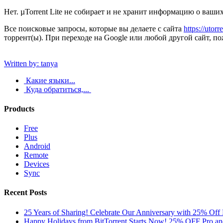
Нет. µTorrent Lite не собирает и не хранит информацию о ваш
Все поисковые запросы, которые вы делаете с сайта
https://utorr
торрент(ы). При переходе на Google или любой другой сайт, п
Written by: tanya
Какие языки...
Куда обратиться,...
Products
Free
Plus
Android
Remote
Devices
Sync
Recent Posts
25 Years of Sharing! Celebrate Our Anniversary with 25% Off 
Happy Holidays from BitTorrent Starts Now! 25% OFF Pro 